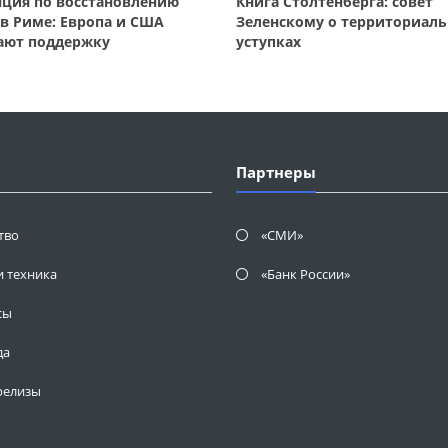
ция по восстановлению
Книга Столтенберга: совет
в Риме: Европа и США
Зеленскому о территориал
ают поддержку
уступках
Партнеры
тво
«СМИ»
и техника
«Банк России»
сы
да
релизы