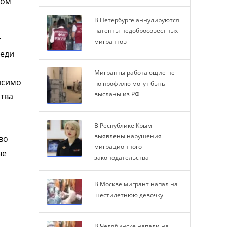
ром
В Петербурге аннулируются
патенты недобросовестных
т
мигрантов
реди
Мигранты работающие не
исимо
по профилю могут быть
высланы из РФ
ства
В Республике Крым
выявлены нарушения
во
миграционного
ые
законодательства
В Москве мигрант напал на
шестилетнюю девочку
В Челябинске напали на