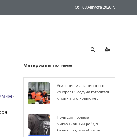
Сб : 08 Августа 2026 г.
Материалы по теме
Усиление миграционного
контроля: Госдума готовится
В Мире
»
к принятию новых мер
бря,
Полиция провела
миграционный рейд в
Ленинградской области