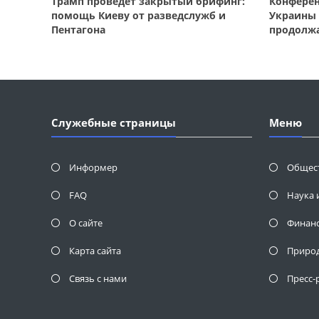
Трамп проведет закрытый брифинг:
Конферен
помощь Киеву от разведслужб и
Украины 
Пентагона
продолж
Служебные страницы
Меню
Информер
Общес
FAQ
Наука 
О сайте
Финан
Карта сайта
Приро
Связь с нами
Пресс-