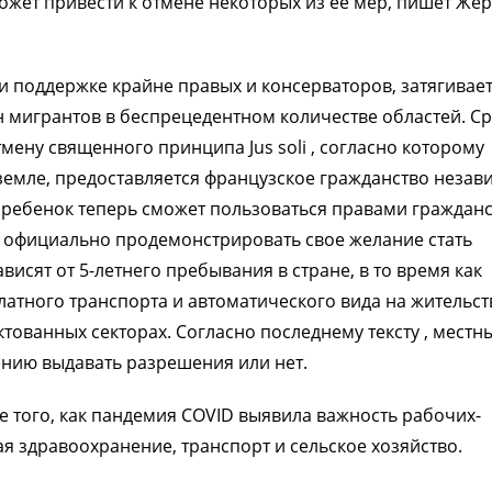
может привести к отмене некоторых из ее мер, пишет Же
 поддержке крайне правых и консерваторов, затягивае
н мигрантов в беспрецедентном количестве областей. С
ену священного принципа Jus soli , согласно которому
земле, предоставляется французское гражданство незав
о ребенок теперь сможет пользоваться правами граждан
ет официально продемонстрировать свое желание стать
исят от 5-летнего пребывания в стране, в то время как
латного транспорта и автоматического вида на жительст
ованных секторах. Согласно последнему тексту , местн
ению выдавать разрешения или нет.
е того, как пандемия COVID выявила важность рабочих-
ая здравоохранение, транспорт и сельское хозяйство.