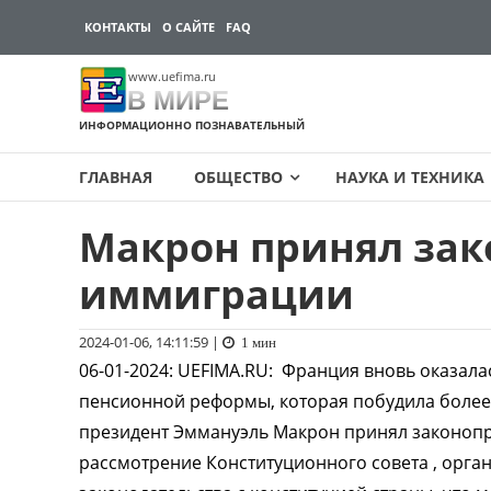
КОНТАКТЫ
О САЙТЕ
FAQ
www.uefima.ru
В МИРЕ
ИНФОРМАЦИОННО ПОЗНАВАТЕЛЬНЫЙ
ГЛАВНАЯ
ОБЩЕСТВО
НАУКА И ТЕХНИКА
Макрон принял зак
Перейти
к
иммиграции
содержимому
2024-01-06, 14:11:59
|
1 мин
06-01-2024
:
UEFIMA.RU:
Франция вновь оказалас
пенсионной реформы, которая побудила более м
президент Эммануэль Макрон принял законопро
рассмотрение Конституционного совета , орга