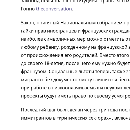
законодательства с конституцией страны, что 
Гонно
theconversation
.
Закон, принятый Национальным собранием при
гайки прав иностранцев и французских гражда
наиболее символичных мер можно отметить отм
любому ребенку, рожденному на французской 
от происхождения его родителей. Вместо этог
до своего 18-летия, после чего ему нужно буд
французом. Социальные льготы теперь также зав
мигранты без документов могут лишиться бесп
при работе в низкооплачиваемых и неукомплект
префекты будут иметь право по своему усмотр
Последний шаг был сделан через три года посл
иммигрантов в «критических секторах» , включ