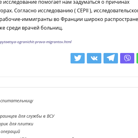
е исследование помогает нам задуматься о причинах
рах. Согласно исследованию ( CEPII ), исследовательско
 рабочие-иммигранты во Франции широко распростран
же среди врачей больниц.
-pytaetsya-ogranichit-prava-migrantov.html
оспитательницу
раинцев для службы в ВСУ
врик для плитки
 операций