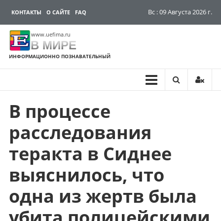
Вс : 09 Августа 2026 г.
КОНТАКТЫ
О САЙТЕ
FAQ
www.uefima.ru
В МИРЕ
ИНФОРМАЦИОННО ПОЗНАВАТЕЛЬНЫЙ
В процессе
Перейти
к
расследования
содержимому
теракта в Сиднее
выяснилось, что
одна из жертв была
убита полицейскими