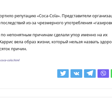
портило репутацию «Coca-Cola». Представители организа
последствий из-за чрезмерного употребления «газировк
и по непонятным причинам сделали упор именно на их
Харрис вела образ жизни, который нельзя назвать здор
сяток причин.
-coca-cola.html