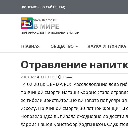
КОНТАКТЫ
О САЙТЕ
FAQ
www.uefima.ru
В МИРЕ
ИНФОРМАЦИОННО ПОЗНАВАТЕЛЬНЫЙ
ГЛАВНАЯ
ОБЩЕСТВО
НАУКА И ТЕХНИКА
Отравление напитк
Перейти
к
содержимому
2013-02-14, 11:01:00
|
1 мин
14-02-2013
:
UEFIMA.RU:
Расследование дела гиб
причиной смерти Наташи Харрис стало отравле
ее гибели действительно виновата популярная
исходу. Причиной смерти 30-летней женщины ст
Новозеландка выпивала ежедневно до десяти 
Харрис нашел Кристофер Ходгкинсон. Служите