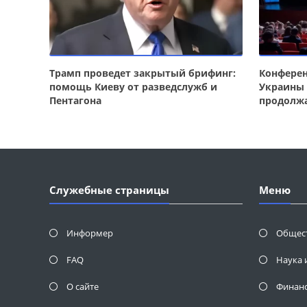
Трамп проведет закрытый брифинг:
Конферен
помощь Киеву от разведслужб и
Украины 
Пентагона
продолж
Служебные страницы
Меню
Информер
Общес
FAQ
Наука 
О сайте
Финан