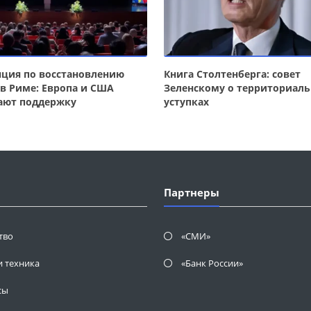
ция по восстановлению
Книга Столтенберга: совет
в Риме: Европа и США
Зеленскому о территориал
ают поддержку
уступках
Партнеры
тво
«СМИ»
и техника
«Банк России»
сы