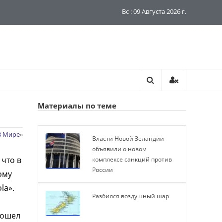
Вс : 09 Августа 2026 г.
Материалы по теме
В Мире
»
Власти Новой Зеландии
объявили о новом
что в
комплексе санкций против
России
ому
la».
Разбился воздушный шар
зошел