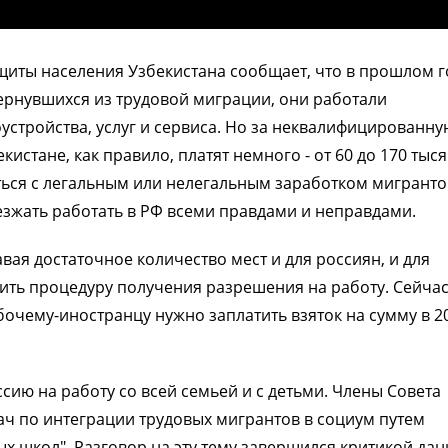
щиты населения Узбекистана сообщает, что в прошлом г
вернувшихся из трудовой миграции, они работали
устройства, услуг и сервиса. Но за неквалифицированну
истане, как правило, платят немного - от 60 до 170 тыс
иться с легальным или нелегальным заработком мигранто
езжать работать в РФ всеми правдами и неправдами.
вая достаточное количество мест и для россиян, и для
ить процедуру получения разрешения на работу. Сейчас
бочему-иностранцу нужно заплатить взяток на сумму в 2
ию на работу со всей семьей и с детьми. Члены Совета
ч по интеграции трудовых мигрантов в социум путем
ых школ". Разговор на эту тему завершился критикой да