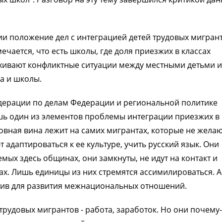
ии положение дел с интеграцией детей трудовых мигрант
чается, что есть школы, где доля приезжих в классах
пыхивают конфликтные ситуации между местными детьми и
а и школы.
едерации по делам Федерации и региональной политике
ишь один из элементов проблемы интеграции приезжих в
овная вина лежит на самих мигрантах, которые не жела
адаптироваться к ее культуре, учить русский язык. Они
ых здесь общинах, они замкнуты, не идут на контакт и
х. Лишь единицы из них стремятся ассимилироваться. А
ктив для развития межнациональных отношений.
трудовых мигрантов - работа, заработок. Но они почему