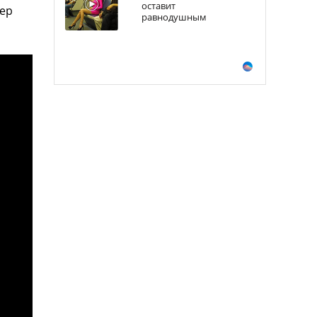
оставит
дер
равнодушным