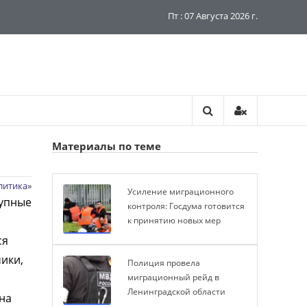
Пт : 07 Августа 2026 г.
Материалы по теме
литика
»
Усиление миграционного
рупные
контроля: Госдума готовится
к принятию новых мер
ся
ики,
Полиция провела
миграционный рейд в
Ленинградской области
на