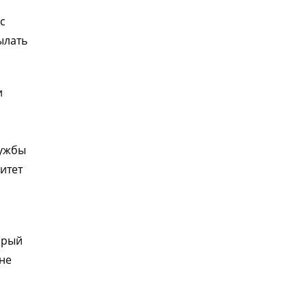
с
ылать
и
лужбы
итет
орый
не