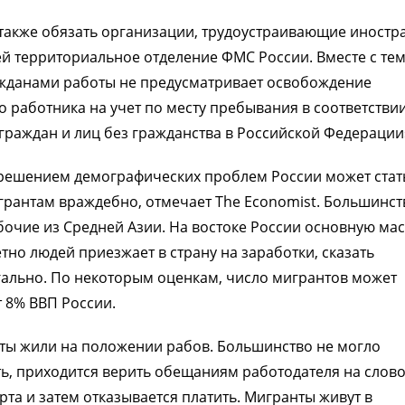
также обязать организации, трудоустраивающие иностр
ей территориальное отделение ФМС России. Вместе с тем
жданами работы не предусматривает освобождение
о работника на учет по месту пребывания в соответствии
раждан и лиц без гражданства в Российской Федерации
 решением демографических проблем России может стат
грантам враждебно, отмечает The Economist. Большинст
очие из Средней Азии. На востоке России основную мас
тно людей приезжает в страну на заработки, сказать
гально. По некоторым оценкам, число мигрантов может
 8% ВВП России.
нты жили на положении рабов. Большинство не могло
ь, приходится верить обещаниям работодателя на слово
та и затем отказывается платить. Мигранты живут в