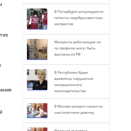
и
В Петербурге аннулируются
патенты недобросовестных
мигрантов
а
угих
Мигранты работающие не
по профилю могут быть
высланы из РФ
й
В Республике Крым
выявлены нарушения
миграционного
чения
законодательства
В Москве мигрант напал на
й
шестилетнюю девочку
Франция пытается