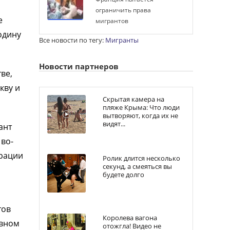
ограничить права
е
мигрантов
одину
Все новости по тегу:
Мигранты
Новости партнеров
ве,
кву и
Скрытая камера на
пляже Крыма: Что люди
вытворяют, когда их не
видят...
ант
 во-
ерации
Ролик длится несколько
секунд, а смеяться вы
будете долго
тов
Королева вагона
овном
отожгла! Видео не