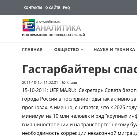
КОНТАКТЫ
О САЙТЕ
FAQ
www.uefima.ru
АНАЛИТИКА
ИНФОРМАЦИОННО ПОЗНАВАТЕЛЬНЫЙ
ГЛАВНАЯ
ОБЩЕСТВО
НАУКА И ТЕХНИКА
Гастарбайтеры спа
Перейти
к
содержимому
2011-10-15, 11:02:01
|
6 мин
15-10-2011
:
UEFIMA.RU:
Секретарь Совета безоп
города России в последние годы так активно з
прогнозах. А именно, считается, что к 2025 го
минимум на 10 млн человек и ряд "крупных ин
в машиностроении и на транспорте" некому бу
необходимость коррекции незаконной миграции