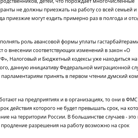
родственников, детей, что порождает многочисленные
ранты не должны приезжать на работу со всей семьей и 
уда приезжие могут ездить примерно раз в полгода и отс
полнять роль авансовой формы уплаты гастарбайтерам
кт о внесении соответствующих изменений в закон «О
Ф», Налоговый и Бюджетный кодексы уже находиться на
 того, данную инициативу Федеральной миграционной с
л парламентариям принять в первом чтении думский ком
ботают на предприятиях и в организациях, то они в ФМС
срок действия которого не будет превышать срок, на кот
е на территории России. В большинстве случаев - это 
е продление разрешения на работу возможно на срок