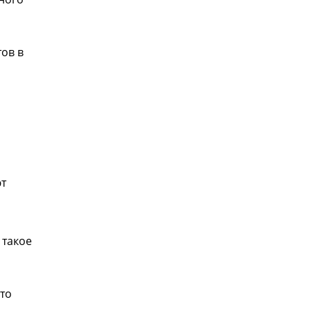
ов в
ют
 такое
-то