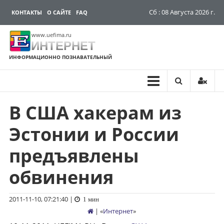
Сб : 08 Августа 2026 г.
КОНТАКТЫ
О САЙТЕ
FAQ
www.uefima.ru
ИНТЕРНЕТ
ИНФОРМАЦИОННО ПОЗНАВАТЕЛЬНЫЙ
В США хакерам из
Перейти
к
Эстонии и России
содержимому
предъявлены
обвинения
2011-11-10, 07:21:40
|
1 мин
| «
Интернет
»