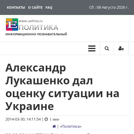
Сб : 08 Августа 2026 г.
КОНТАКТЫ
О САЙТЕ
FAQ
www.uefima.ru
ПОЛИТИКА
ИНФОРМАЦИОННО ПОЗНАВАТЕЛЬНЫЙ
Александр
Перейти
к
Лукашенко дал
содержимому
оценку ситуации на
Украине
2014-03-30, 14:11:54
|
1 мин
| «
Политика
»