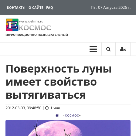
Пт : 07 Августа 2026 г.
КОНТАКТЫ
О САЙТЕ
FAQ
www.uefima.ru
КОСМОС
ИНФОРМАЦИОННО ПОЗНАВАТЕЛЬНЫЙ
Поверхность луны
Перейти
к
имеет свойство
содержимому
вытягиваться
2012-03-03, 09:48:50
|
1 мин
| «
Космос
»