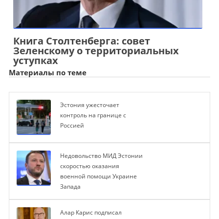
Книга Столтенберга: совет
Зеленскому о территориальных
уступках
Материалы по теме
Эстония ужесточает
контроль на границе с
Россией
Недовольство МИД Эстонии
скоростью оказания
военной помощи Украине
Запада
Алар Карис подписал