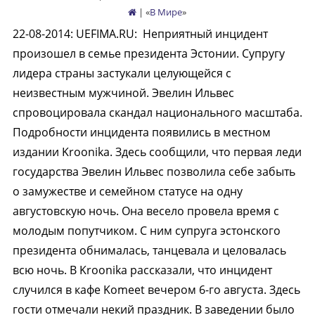
| «
В Мире
»
22-08-2014
:
UEFIMA.RU:
Неприятный инцидент
произошел в семье президента Эстонии. Супругу
лидера страны застукали целующейся с
неизвестным мужчиной. Эвелин Ильвес
спровоцировала скандал национального масштаба.
Подробности инцидента появились в местном
издании Kroonika. Здесь сообщили, что первая леди
государства Эвелин Ильвес позволила себе забыть
о замужестве и семейном статусе на одну
августовскую ночь. Она весело провела время с
молодым попутчиком. С ним супруга эстонского
президента обнималась, танцевала и целовалась
всю ночь. В Kroonika рассказали, что инцидент
случился в кафе Komeet вечером 6-го августа. Здесь
гости отмечали некий праздник. В заведении было